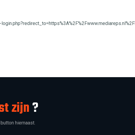
wp-login.php?redirect_to=https%3A%2F%2Fwww.mediareps.nl%2
st zijn
?
 button hiernaast.