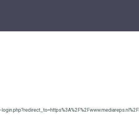
wp-login.php?redirect_to=https%3A%2F%2Fwww.mediareps.nl%2