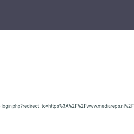
wp-login.php?redirect_to=https%3A%2F%2Fwww.mediareps.nl%2