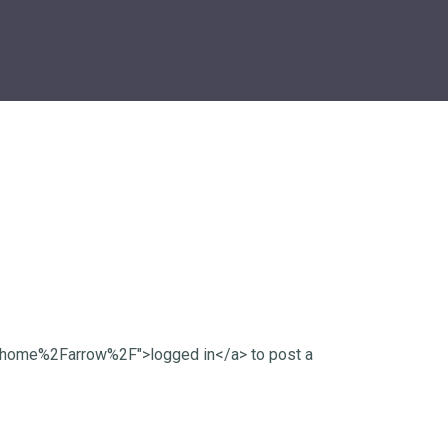
Fhome%2Farrow%2F">logged in</a> to post a