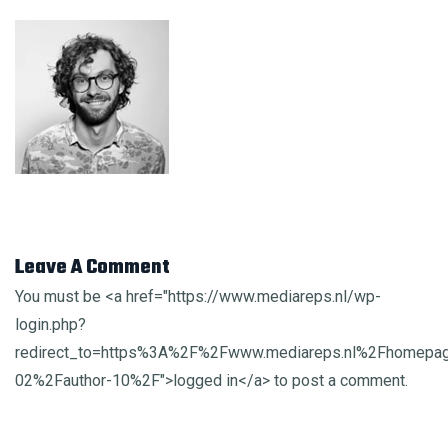
Leave A Comment
You must be <a href="https://www.mediareps.nl/wp-
login.php?
redirect_to=https%3A%2F%2Fwww.mediareps.nl%2Fhomepa
02%2Fauthor-10%2F">logged in</a> to post a comment.