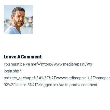
Leave A Comment
You must be <a href="https://www.mediareps.nl/wp-
login.php?
redirect_to=https%3A%2F%2Fwww.mediareps.nl%2Fhomepa
02%2Fauthor-5%2F">logged in</a> to post a comment.