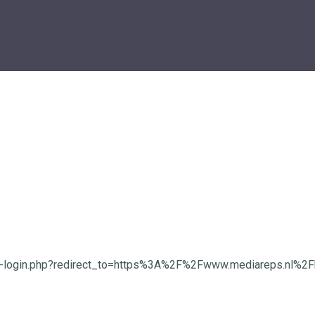
wp-login.php?redirect_to=https%3A%2F%2Fwww.mediareps.nl%2