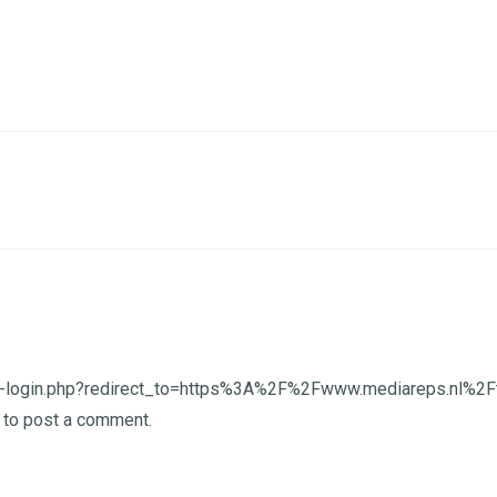
wp-login.php?redirect_to=https%3A%2F%2Fwww.mediareps.nl%2
to post a comment.