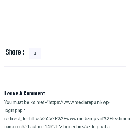
Share :
Leave A Comment
You must be <a href="https://www.mediareps.nl/wp-
login.php?
redirect_to=https%3A%2F%2Fwww.mediareps.nl%2Ftestimoni
cameron%2Fauthor-14%2F">logged in</a> to post a